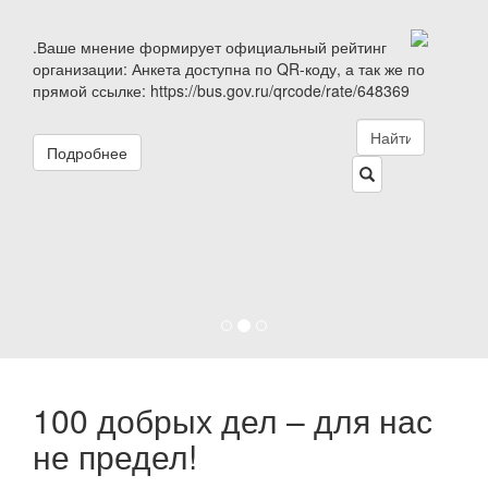
.Ваше мнение формирует официальный рейтинг
организации: Анкета доступна по QR-коду, а так же по
прямой ссылке: https://bus.gov.ru/qrcode/rate/648369
Подробнее
100 добрых дел – для нас
не предел!
Школа Леонова выступила организатором и приняла
участие в удивительном проекте,
аналогов которому нет в нашем городе.
Акция добра и
милосердия «100 добрых дел».
Задача мероприятия была проста в своей задумке, и
невероятно необыкновенна в своём