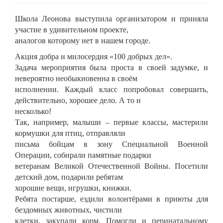
исполнении. Каждый класс попробовал совершить,
действительно, хорошее дело. А то и
несколько!
Так, например, малыши – первые классы, мастерили
кормушки для птиц, отправляли
письма бойцам в зону Специальной Военной
Операции, собирали памятные подарки
ветеранам Великой Отечественной Войны. Посетили
детский дом, подарили ребятам
хорошие вещи, игрушки, книжки.
Ребята постарше, ездили волонтёрами в приюты для
бездомных животных, чистили
клетки, закупали корм. Помогли и перинатальному
центру, привезли постельные
комплекты и распашонки. Шестой класс, например, в
преддверии каникул, вместе с
сотрудниками ГИБДД организовали акцию
«Осторожно дети!», целью которой было
напомнить участникам транспортного движения о
правилах поведения на дорогах,
бдительности и осторожности во время каникул.