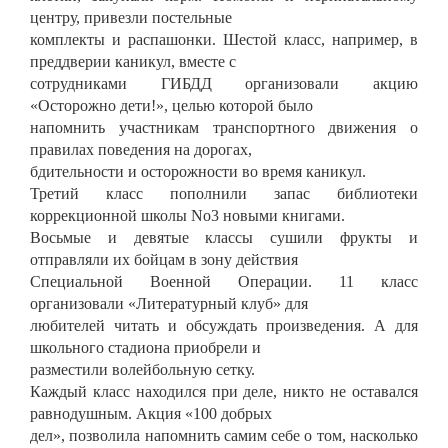
Третий класс пополнили запас библиотеки
коррекционной школы No3 новыми книгами.
Восьмые и девятые классы сушили фрукты и
отправляли их бойцам в зону действия
Специальной Военной Операции. 11 класс
организовали «Литературный клуб» для
любителей читать и обсуждать произведения. А для
школьного стадиона приобрели и
разместили волейбольную сетку.
Каждый класс находился при деле, никто не оставался
равнодушным. Акция «100 добрых
дел», позволила напомнить самим себе о том, насколько
важно оставаться человеком!
Помогать тем, кто в этом действительно нуждается, не
проходить мимо, когда есть
возможность оказаться полезным. Мы поняли, что для
реализации действительно
большого дела необходимо начинать с себя!